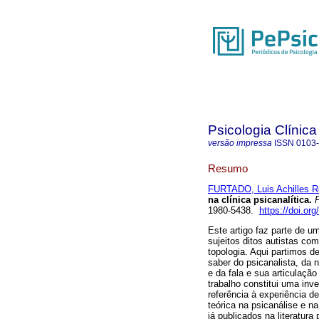
Psicologia Clínica
versão impressa
ISSN
0103
Resumo
FURTADO, Luis Achilles R
na clínica psicanalítica
.
P
1980-5438.
https://doi.o
Este artigo faz parte de u
sujeitos ditos autistas co
topologia. Aqui partimos d
saber do psicanalista, da 
e da fala e sua articulaçã
trabalho constitui uma inv
referência à experiência d
teórica na psicanálise e na
já publicados na literatura