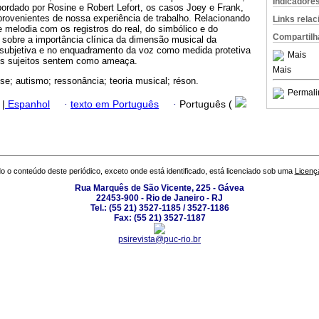
Indicadore
ordado por Rosine e Robert Lefort, os casos Joey e Frank,
provenientes de nossa experiência de trabalho. Relacionando
Links rela
e melodia com os registros do real, do simbólico e do
Compartilh
ui sobre a importância clínica da dimensão musical da
 subjetiva e no enquadramento da voz como medida protetiva
Mais
ns sujeitos sentem como ameaça.
Mais
ise; autismo; ressonância; teoria musical; réson.
Permali
|
Espanhol
·
texto em Português
·
Português (
o o conteúdo deste periódico, exceto onde está identificado, está licenciado sob uma
Licenç
Rua Marquês de São Vicente, 225 - Gávea
22453-900 - Rio de Janeiro - RJ
Tel.: (55 21) 3527-1185 / 3527-1186
Fax: (55 21) 3527-1187
psirevista@puc-rio.br