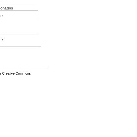
s
cionados
ar
nk
a Creative Commons