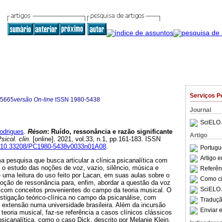
Serviços P
-5665
versão On-line
ISSN
1980-5438
Journal
SciELO 
odrigues
.
Réson
:
Ruído, ressonância e razão significante
Artigo
sicol. clin.
[online]. 2021, vol.33, n.1, pp.161-183. ISSN
rg/10.33208/PC1980-5438v0033n01A08
.
Portugu
Artigo 
ma pesquisa que busca articular a clínica psicanalítica com
m o estudo das noções de voz, vazio, silêncio, música e
Referên
e uma leitura do uso feito por Lacan, em suas aulas sobre o
Como cit
noção de ressonância para, enfim, abordar a questão da voz
SciELO 
o com conceitos provenientes do campo da teoria musical. O
estigação teórico-clínica no campo da psicanálise, com
Traduçã
e extensão numa universidade brasileira. Além da incursão
Enviar e
 teoria musical, faz-se referência a casos clínicos clássicos
 psicanalítica, como o caso Dick, descrito por Melanie Klein,