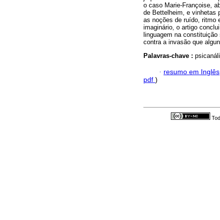
o caso Marie-Françoise, ab
de Bettelheim, e vinhetas 
as noções de ruído, ritmo 
imaginário, o artigo concl
linguagem na constituição
contra a invasão que algu
Palavras-chave :
psicanál
·
resumo em Inglês
pdf
)
Tod