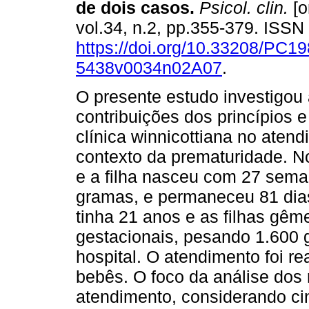
de dois casos
.
Psicol. clin.
[o
vol.34, n.2, pp.355-379. ISS
https://doi.org/10.33208/PC19
5438v0034n02A07
.
O presente estudo investigou
contribuições dos princípios e
clínica winnicottiana no ate
contexto da prematuridade. N
e a filha nasceu com 27 sema
gramas, e permaneceu 81 dias
tinha 21 anos e as filhas g
gestacionais, pesando 1.600
hospital. O atendimento foi re
bebês. O foco da análise dos 
atendimento, considerando ci