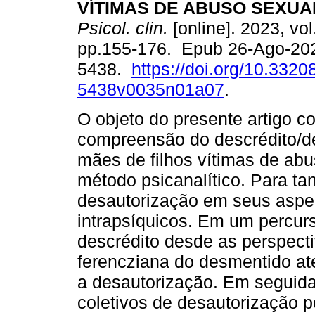
VÍTIMAS DE ABUSO SEXUAL
Psicol. clin.
[online]. 2023, vol
pp.155-176. Epub 26-Ago-20
5438.
https://doi.org/10.3320
5438v0035n01a07
.
O objeto do presente artigo c
compreensão do descrédito/d
mães de filhos vítimas de abu
método psicanalítico. Para ta
desautorização em seus aspec
intrapsíquicos. Em um percurs
descrédito desde as perspect
ferencziana do desmentido at
a desautorização. Em seguida
coletivos de desautorização 