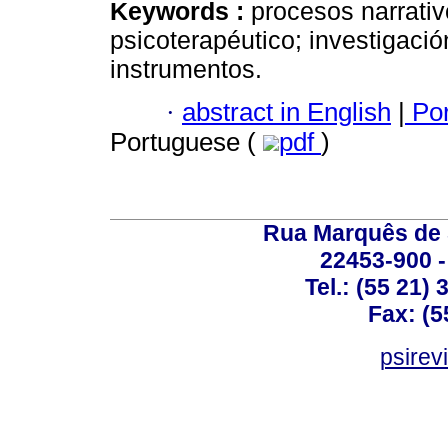
Keywords :
procesos narrati
psicoterapéutico; investigaci
instrumentos.
·
abstract in English
|
Por
Portuguese (
pdf
)
Rua Marquês de 
22453-900 -
Tel.: (55 21)
Fax: (5
psirev