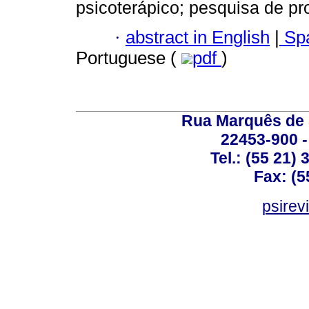
psicoterápico; pesquisa de pr
·
abstract in English
|
Spa
Portuguese (
pdf
)
Rua Marquês de 
22453-900 -
Tel.: (55 21)
Fax: (5
psirev