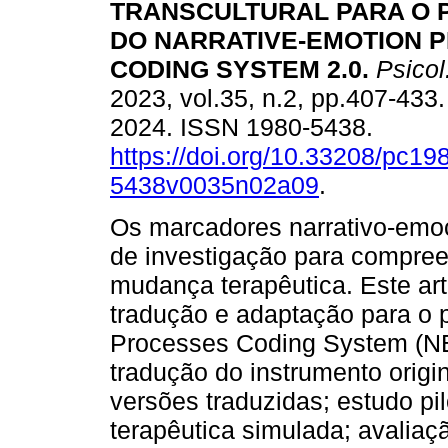
TRANSCULTURAL PARA O
DO NARRATIVE-EMOTION 
CODING SYSTEM 2.0.
Psicol.
2023, vol.35, n.2, pp.407-43
2024. ISSN 1980-5438.
https://doi.org/10.33208/pc19
5438v0035n02a09
.
Os marcadores narrativo-emoc
de investigação para compree
mudança terapêutica. Este ar
tradução e adaptação para o 
Processes Coding System (NE
tradução do instrumento origin
versões traduzidas; estudo pi
terapêutica simulada; avalia