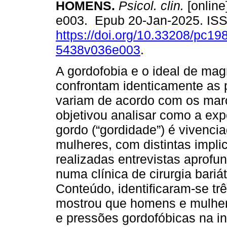
HOMENS.
Psicol. clin.
[online
e003. Epub 20-Jan-2025. IS
https://doi.org/10.33208/pc19
5438v036e003
.
A gordofobia e o ideal de ma
confrontam identicamente as
variam de acordo com os marc
objetivou analisar como a exp
gordo (“gordidade”) é vivenc
mulheres, com distintas impli
realizadas entrevistas apro
numa clínica de cirurgia bariá
Conteúdo, identificaram-se trê
mostrou que homens e mulhere
e pressões gordofóbicas na in