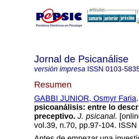
Jornal de Psicanálise
versión impresa
ISSN
0103-583
Resumen
GABBI JUNIOR, Osmyr Faria
.
psicoanálisis: entre lo descr
preceptivo
.
J. psicanal.
[onlin
vol.39, n.70, pp.97-104. ISSN
Antes de empezar una investi