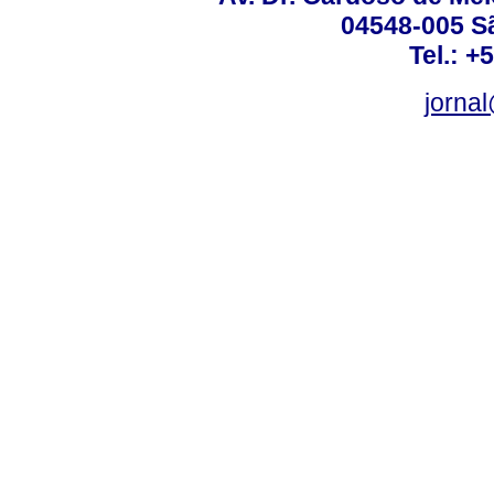
04548-005 Sã
Tel.: +
jorna