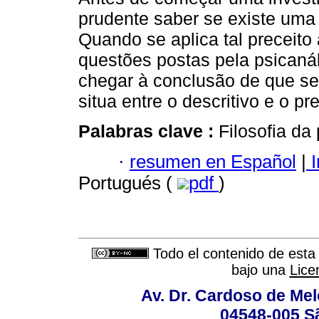
prudente saber se existe uma
Quando se aplica tal preceit
questões postas pela psicaná
chegar à conclusão de que s
situa entre o descritivo e o pre
Palabras clave :
Filosofia da
·
resumen en Español
|
I
Portugués (
pdf
)
Todo el contenido de esta 
bajo una
Lice
Av. Dr. Cardoso de Melo
04548-005 Sã