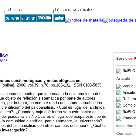
lise
Servicios 
5835
SciELO 
Articulo
iones epistemológicas y metodológicas en
.
[online]. 2006, vol.39, n.70, pp.105-131. ISSN 0103-5835.
Portugu
Articul
re algunos elementos que interesan a la epistemología del
ue objeto de reflexión sistemática por parte de autores
Referenc
o es, por lo tanto, un compte rendu del estado actual de las
Como cit
 cientificismo del psicoanálisis. ¿Cuál es lugar de la clínica
SciELO 
nalítica?. ¿Cuándo y bajo qué forma se puede hablar de
 del psicoanálisis?. ¿Cuál es el lugar que ocupa este tipo de
Traducc
 la comunidad científica, particularmente, la universitaria?.
nes del psicoanálisis con otros campos del saber?. ¿Cuál es
Indicadore
e investigación?.
Compartir