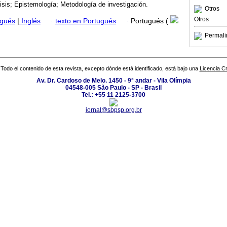
isis; Epistemología; Metodología de investigación.
Otros
Otros
ugués
|
Inglés
·
texto en Portugués
·
Portugués (
Permali
Todo el contenido de esta revista, excepto dónde está identificado, está bajo una
Licencia 
Av. Dr. Cardoso de Melo. 1450 - 9° andar - Vila Olímpia
04548-005 São Paulo - SP - Brasil
Tel.: +55 11 2125-3700
jornal@sbpsp.org.br