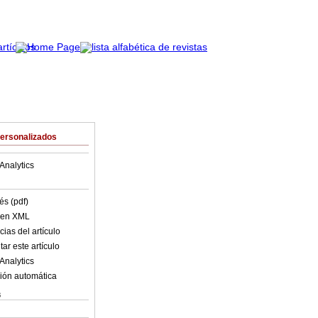
Personalizados
Analytics
és (pdf)
o en XML
ias del artículo
ar este artículo
Analytics
ión automática
s