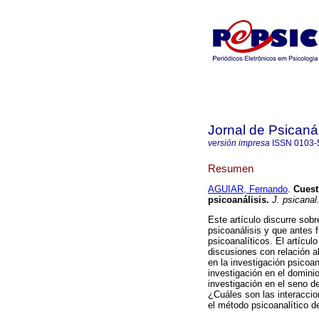
Jornal de Psicaná
versión impresa
ISSN
0103-
Resumen
AGUIAR, Fernando
.
Cuest
psicoanálisis
.
J. psicanal
Este artículo discurre sob
psicoanálisis y que antes f
psicoanalíticos. El artícul
discusiones con relación al
en la investigación psicoa
investigación en el dominio
investigación en el seno de
¿Cuáles son las interaccio
el método psicoanalítico d