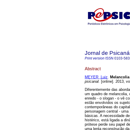
Jornal de Psicaná
Print version
ISSN
0103-583
Abstract
MEYER, Luiz
.
Melancolia
psicanal.
[online]. 2013, v
Diferentemente das aborda
um quadro de melancolia, o
enredo - o slogan - o vê 
estão envolvidos os sujeit
contemporâneas do capitali
personagem central - uma p
básicas. A necessidade de
histérico, está ligada a d
prótese perde seu papel d
uma lenta reconstrução da 