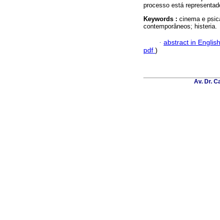
processo está representado
Keywords :
cinema e psica
contemporâneos; histeria.
·
abstract in Englis
pdf
)
Av. Dr. C