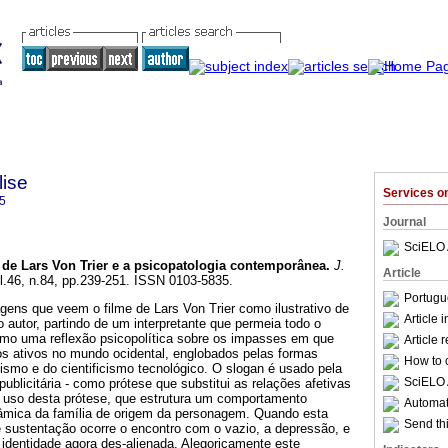
lise
Services 
5
Journal
SciELO 
 de Lars Von Trier e a psicopatologia contemporânea
.
J.
Article
ol.46, n.84, pp.239-251. ISSN 0103-5835.
Portugu
gens que veem o filme de Lars Von Trier como ilustrativo de
Article 
 autor, partindo de um interpretante que permeia todo o
como uma reflexão psicopolítica sobre os impasses em que
Article 
os ativos no mundo ocidental, englobados pelas formas
How to c
smo e do cientificismo tecnológico. O slogan é usado pela
SciELO 
ublicitária - como prótese que substitui as relações afetivas
 uso desta prótese, que estrutura um comportamento
Automati
inâmica da família de origem da personagem. Quando esta
Send thi
e sustentação ocorre o encontro com o vazio, a depressão, e
identidade agora des-alienada. Alegoricamente este