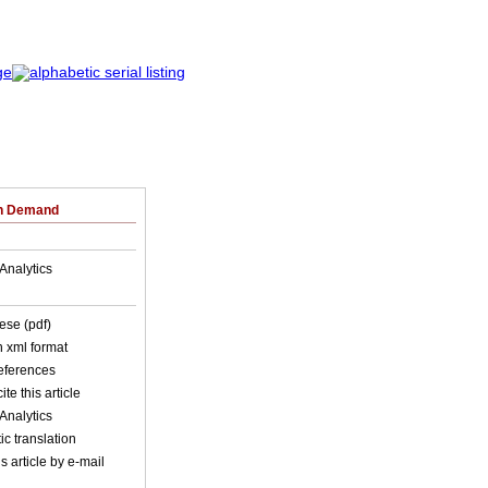
on Demand
Analytics
ese (pdf)
in xml format
references
ite this article
Analytics
c translation
s article by e-mail