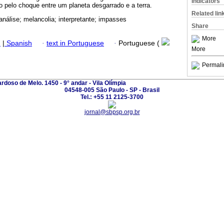
Indicators
 pelo choque entre um planeta desgarrado e a terra.
Related lin
nálise; melancolia; interpretante; impasses
Share
More
h
|
Spanish
·
text in Portuguese
·
Portuguese (
More
Permali
ardoso de Melo. 1450 - 9° andar - Vila Olímpia
04548-005 São Paulo - SP - Brasil
Tel.: +55 11 2125-3700
jornal@sbpsp.org.br