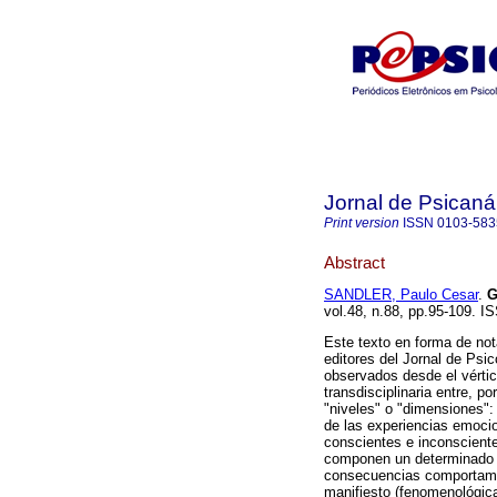
Jornal de Psicaná
Print version
ISSN
0103-583
Abstract
SANDLER, Paulo Cesar
.
G
vol.48, n.88, pp.95-109. I
Este texto en forma de nota
editores del Jornal de Psi
observados desde el vértic
transdisciplinaria entre, 
"niveles" o "dimensiones":
de las experiencias emocio
conscientes e inconsciente
componen un determinado g
consecuencias comportamen
manifiesto (fenomenológic