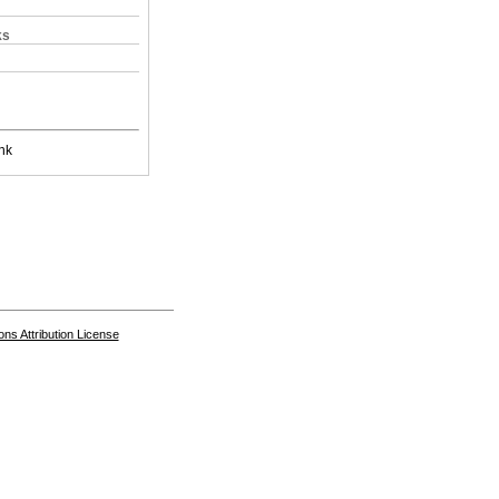
ks
nk
s Attribution License