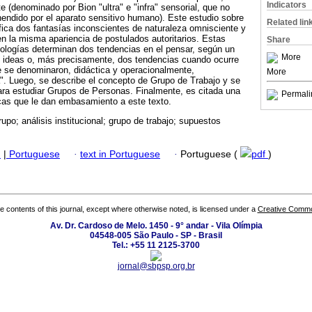
Indicators
e (denominado por Bion "ultra" e "infra" sensorial, que no
endido por el aparato sensitivo humano). Este estudio sobre
Related lin
ica dos fantasías inconscientes de naturaleza omnisciente y
 la misma apariencia de postulados autoritarios. Estas
Share
ologías determinan dos tendencias en el pensar, según un
More
las ideas o, más precisamente, dos tendencias cuando ocurre
e se denominaron, didáctica y operacionalmente,
More
va". Luego, se describe el concepto de Grupo de Trabajo y se
ara estudiar Grupos de Personas. Finalmente, es citada una
Permali
icas que le dan embasamiento a este texto.
upo; análisis institucional; grupo de trabajo; supuestos
h
|
Portuguese
·
text in Portuguese
·
Portuguese (
pdf
)
the contents of this journal, except where otherwise noted, is licensed under a
Creative Common
Av. Dr. Cardoso de Melo. 1450 - 9° andar - Vila Olímpia
04548-005 São Paulo - SP - Brasil
Tel.: +55 11 2125-3700
jornal@sbpsp.org.br