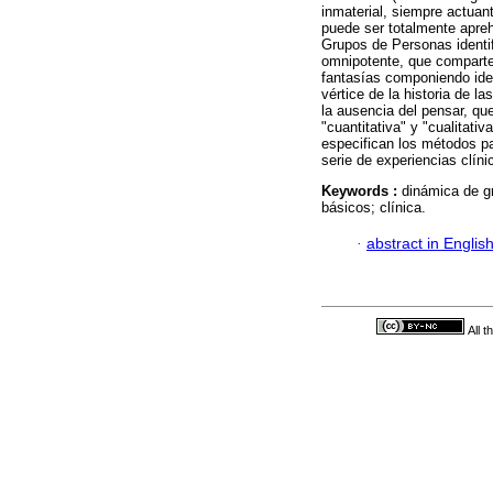
inmaterial, siempre actuant
puede ser totalmente apreh
Grupos de Personas identif
omnipotente, que comparten
fantasías componiendo ide
vértice de la historia de 
la ausencia del pensar, qu
"cuantitativa" y "cualitati
especifican los métodos p
serie de experiencias clín
Keywords :
dinámica de gr
básicos; clínica.
·
abstract in Englis
All 