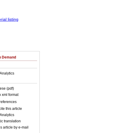
on Demand
Analytics
ese (pdf)
in xml format
 references
ite this article
Analytics
c translation
s article by e-mail