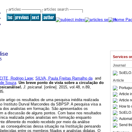
lise
Services 
5
Journal
SciELO 
EITE, Rodrigo Lage
;
SILVA, Paula Freitas Ramalho da
and
Article
 de Souza
.
Um breve ponto de vista sobre a circulação do
psicanálise!
.
J. psicanal.
[online]. 2015, vol.48, n.89,
Portugu
35.
Article 
e artigo os resultados de uma pesquisa inédita realizada
Article 
o Instituto Durval Marcondes da SBPSP. A pesquisa visa a
How to c
ana dos analistas em formação. São apresentados os
SciELO 
om a discussão de alguns pontos. Com base nos resultados
línica realizada pelos analistas em formação enquanto
Automati
nte diferente do modelo recebido por meio da análise
Send thi
ga as consequências dessa situação na Instituição pensando
belecidas entre os membros filiados e analistas didatas. O