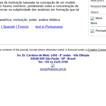
Indicators
rutura da instituição baseada na concepção de um modelo
us futuros membros, ponderando sobre a concentração de
Related lin
ncias na subjetividade dos analistas em formação que tal
Share
More
nalítica; instituição; poder; análise didática.
More
h
|
Spanish
|
French
·
text in Portuguese
·
Permali
the contents of this journal, except where otherwise noted, is licensed under a
Creative Common
Av. Dr. Cardoso de Melo. 1450 - 9° andar - Vila Olímpia
04548-005 São Paulo - SP - Brasil
Tel.: +55 11 2125-3700
jornal@sbpsp.org.br