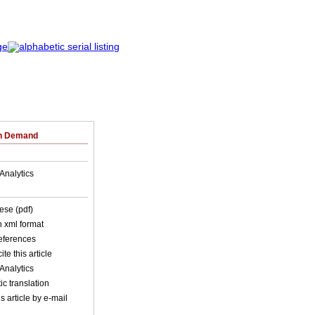
on Demand
Analytics
ese (pdf)
in xml format
references
ite this article
Analytics
c translation
s article by e-mail