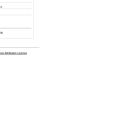
ks
nk
s Attribution License