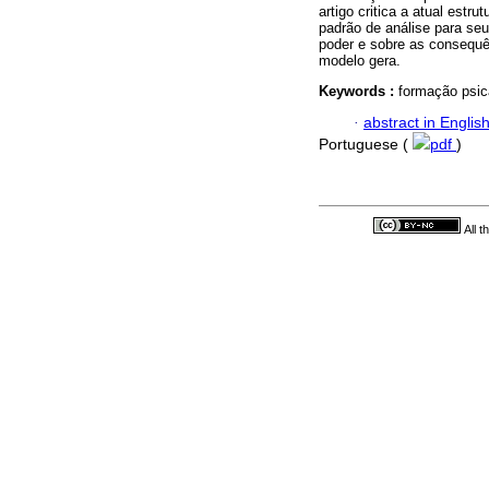
artigo critica a atual est
padrão de análise para se
poder e sobre as consequê
modelo gera.
Keywords :
formação psica
·
abstract in Englis
Portuguese (
pdf
)
All 