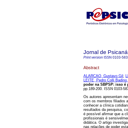
Jornal de Psicaná
Print version
ISSN
0103-583
Abstract
ALARCAO, Gustavo Gil
;
L
LEITE, Pedro Colli Badino
poder na SBPSP
:
isso é 
pp.189-200. ISSN 0103-58
Os autores apresentam nest
com os membros filiados a
conhecer a clínica cotidi
resultados da pesquisa, c
é possível afirmar que a c
profissionais é sensivelme
didática. O artigo investi
nas relações de poder esta