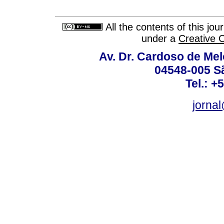
All the contents of this jo
under a
Creative 
Av. Dr. Cardoso de Melo
04548-005 Sã
Tel.: +
jorna