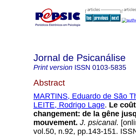
Jornal de Psicanálise
Print version
ISSN
0103-5835
Abstract
MARTINS, Eduardo de São T
LEITE, Rodrigo Lage
.
Le coût
changement
:
de la gêne jus
mouvement
.
J. psicanal.
[onli
vol.50, n.92, pp.143-151. IS