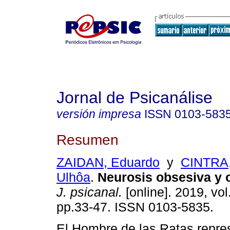
Jornal de Psicanálise
versión impresa
ISSN
0103-583
Resumen
ZAIDAN, Eduardo
y
CINTRA,
Ulhôa
.
Neurosis obsesiva y 
J. psicanal.
[online]. 2019, vol
pp.33-47. ISSN 0103-5835.
El Hombre de las Ratas repre