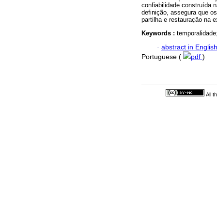
confiabilidade construída n
definição, assegura que os
partilha e restauração na e
Keywords :
temporalidade
·
abstract in Englis
Portuguese (
pdf
)
All 