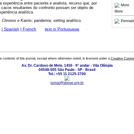
a experiência entre paciente e analista, recurso que, por
More
 cacos resultantes do confronto possam ser objeto de
More
xperiência analítica.
;
Chronos e Kairós
; pandemia;
setting
analítico.
Permali
h
|
Spanish
|
French
·
text in Portuguese
·
the contents of this journal, except where otherwise noted, is licensed under a
Creative Common
Av. Dr. Cardoso de Melo. 1450 - 9° andar - Vila Olímpia
04548-005 São Paulo - SP - Brasil
Tel.: +55 11 2125-3700
jornal@sbpsp.org.br