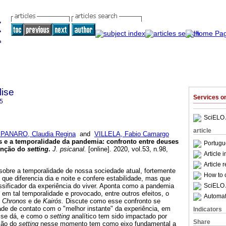
lise
Services 
5
SciELO 
article
PANARO, Claudia Regina
and
VILLELA, Fabio Camargo
s e a temporalidade da pandemia
:
confronto entre deuses
Portugu
venção do
setting
.
J. psicanal.
[online]. 2020, vol.53, n.98,
Article 
.
Article 
 sobre a temporalidade de nossa sociedade atual, fortemente
How to c
que diferencia dia e noite e confere estabilidade, mas que
SciELO 
ssificador da experiência do viver. Aponta como a pandemia
em tal temporalidade e provocado, entre outros efeitos, o
Automati
e
Chronos
e de
Kairós.
Discute como esse confronto se
ade de contato com o "melhor instante" da experiência, em
Indicators
 se dá, e como o
setting
analítico tem sido impactado por
Share
nção do
setting
nesse momento tem como eixo fundamental a