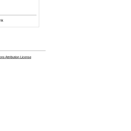
nk
s Attribution License