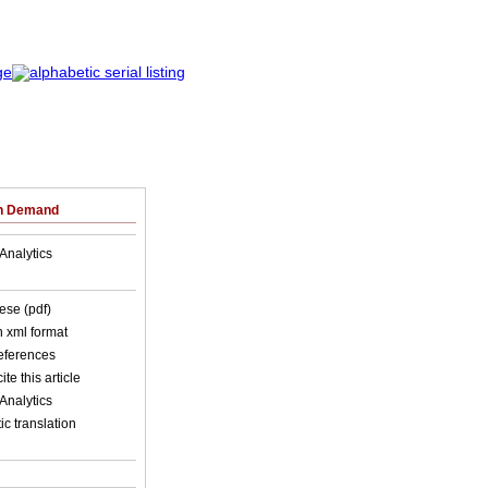
on Demand
Analytics
ese (pdf)
in xml format
references
ite this article
Analytics
c translation