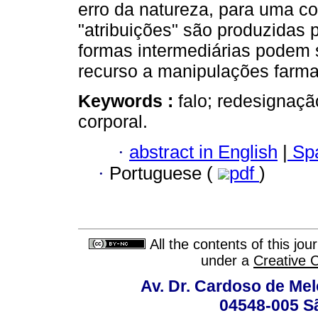
erro da natureza, para uma 
"atribuições" são produzidas
formas intermediárias podem 
recurso a manipulações farma
Keywords :
falo; redesignaçã
corporal.
·
abstract in English
|
Spa
·
Portuguese (
pdf
)
All the contents of this jo
under a
Creative 
Av. Dr. Cardoso de Melo
04548-005 Sã