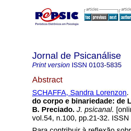
Jornal de Psicanálise
Print version
ISSN
0103-5835
Abstract
SCHAFFA, Sandra Lorenzon
.
do corpo e binariedade
:
de L
B. Preciado
.
J. psicanal.
[onli
vol.54, n.100, pp.21-32. ISSN
Para contribuir à reflexão so