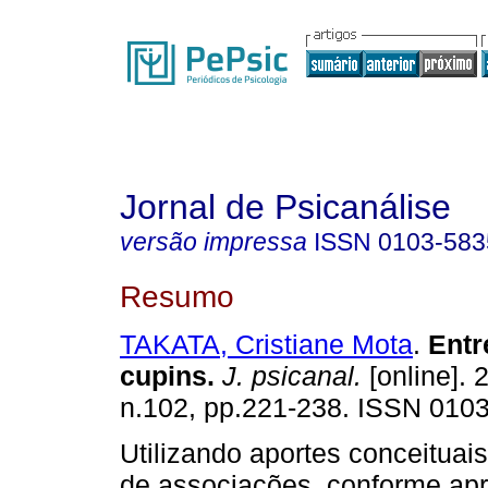
Jornal de Psicanálise
versão impressa
ISSN
0103-583
Resumo
TAKATA, Cristiane Mota
.
Entr
cupins
.
J. psicanal.
[online]. 
n.102, pp.221-238. ISSN 010
Utilizando aportes conceituais
de associações, conforme ap