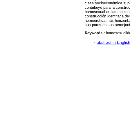
clase socioeconómica supe
contribuyó para la constru
homosexual en las siguien
construcción identitaria d
homoerótica más horizonta
sus pares en sus semejant
Keywords :
homosexualida
·
abstract in Englis