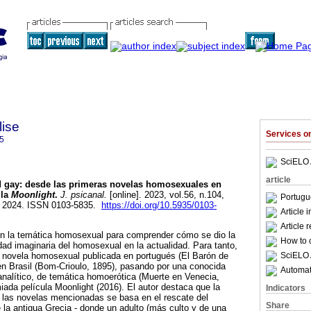
lise
Services 
5
SciELO 
article
d gay: desde las primeras novelas homosexuales en
ula
Moonlight
.
J. psicanal.
[online]. 2023, vol.56, n.104,
Portugu
, 2024. ISSN 0103-5835.
https://doi.org/10.5935/0103-
Article 
Article 
con la temática homosexual para comprender cómo se dio la
How to c
idad imaginaria del homosexual en la actualidad. Para tanto,
SciELO 
ra novela homosexual publicada en portugués (El Barón de
en Brasil (Bom-Crioulo, 1895), pasando por una conocida
Automati
nalítico, de temática homoerótica (Muerte en Venecia,
miada película Moonlight (2016). El autor destaca que la
Indicators
las novelas mencionadas se basa en el rescate del
Share
 la antigua Grecia - donde un adulto (más culto y de una