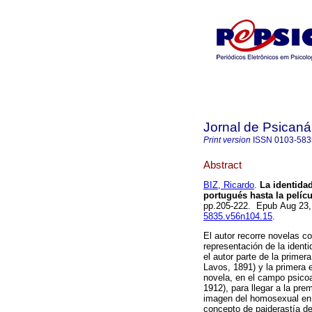
Jornal de Psicaná
Print version
ISSN
0103-583
Abstract
BIZ, Ricardo
.
La identida
portugués hasta la pelíc
pp.205-222. Epub Aug 23
5835.v56n104.15
.
El autor recorre novelas 
representación de la ident
el autor parte de la prime
Lavos, 1891) y la primera 
novela, en el campo psicoa
1912), para llegar a la pre
imagen del homosexual en 
concepto de paiderastía de