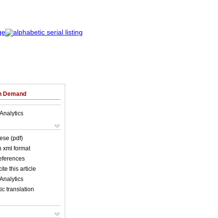
on Demand
Analytics
ese (pdf)
in xml format
references
ite this article
Analytics
c translation