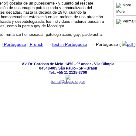
rior) gozaba de un pubescente - y cuánto tal rescate
More
cción de una imagen patologizada y criminalizada del
More
tes décadas, hasta la década de 1970, cuando la
el homosexual se estableció en los moldes de una atracción
lizada y despatologizada: los individuos maduros buscan a
Permali
es, como la pareja gay de Moonlight.
d; romance homosexual; patologización; gay; paiderastía.
h
|
Portuguese
|
French
·
text in Portuguese
·
Portuguese (
pdf
)
Av. Dr. Cardoso de Melo. 1450 - 9° andar - Vila Olímpia
04548-005 São Paulo - SP - Brasil
Tel.: +55 11 2125-3700
jornal@sbpsp.org.br