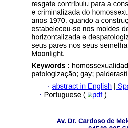
resgate contribuiu para a co
e criminalizada do homossexu
anos 1970, quando a construç
estabeleceu-se nos moldes d
horizontalizada e despatolog
seus pares nos seus semelhan
Moonlight.
Keywords :
homossexualidad
patologização; gay; paiderastí
·
abstract in English
|
Spa
·
Portuguese (
pdf
)
Av. Dr. Cardoso de Melo