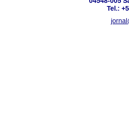
04548-005 Sã
Tel.: +
jorna