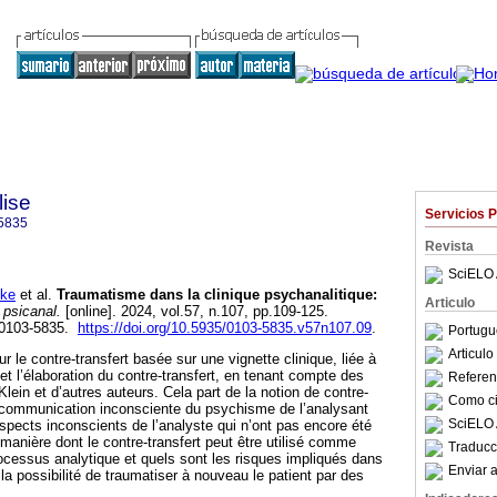
lise
Servicios 
5835
Revista
SciELO 
ke
et al.
Traumatisme dans la clinique psychanalitique:
Articulo
 psicanal.
[online]. 2024, vol.57, n.107, pp.109-125.
 0103-5835.
https://doi.org/10.5935/0103-5835.v57n107.09
.
Portugu
Articul
sur le contre-transfert basée sur une vignette clinique, liée à
 et l’élaboration du contre-transfert, en tenant compte des
Referenc
Klein et d’autres auteurs. Cela part de la notion de contre-
Como cit
communication inconsciente du psychisme de l’analysant
SciELO 
spects inconscients de l’analyste qui n’ont pas encore été
manière dont le contre-transfert peut être utilisé comme
Traducc
ocessus analytique et quels sont les risques impliqués dans
Enviar a
 la possibilité de traumatiser à nouveau le patient par des