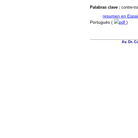
Palabras clave :
contre-tr
·
resumen en Espa
Portugués (
pdf
)
Av. Dr. C