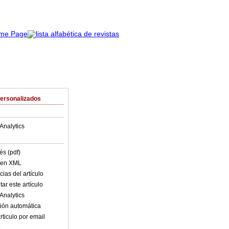
Personalizados
Analytics
és (pdf)
o en XML
ias del artículo
ar este artículo
Analytics
ión automática
rticulo por email