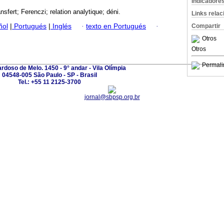
Indicadore
ansfert; Ferenczi; relation analytique; déni.
Links rela
ñol
|
Portugués
|
Inglés
·
texto en Portugués
·
Compartir
Otros
Otros
Permali
ardoso de Melo. 1450 - 9° andar - Vila Olímpia
04548-005 São Paulo - SP - Brasil
Tel.: +55 11 2125-3700
jornal@sbpsp.org.br