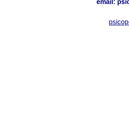
email: ps
psico