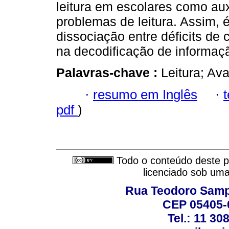
leitura em escolares como auxí
problemas de leitura. Assim, é
dissociação entre déficits de
na decodificação de informaçã
Palavras-chave :
Leitura; Av
·
resumo em Inglês
·
pdf
)
Todo o conteúdo deste pe
licenciado sob um
Rua Teodoro Sampa
CEP 05405-0
Tel.: 11 30