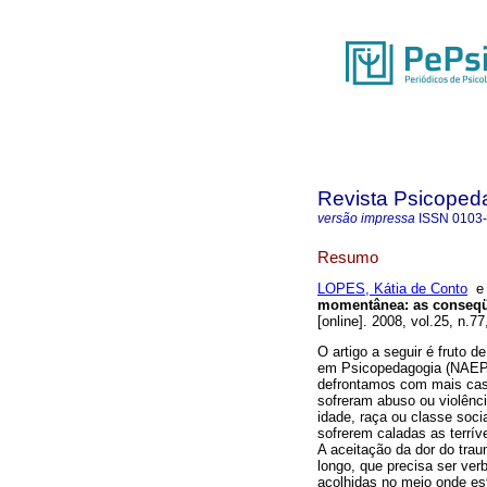
Revista Psicoped
versão impressa
ISSN
0103
Resumo
LOPES, Kátia de Conto
momentânea
:
as conseq
[online]. 2008, vol.25, n.
O artigo a seguir é fruto 
em Psicopedagogia (NAEP) 
defrontamos com mais cas
sofreram abuso ou violênc
idade, raça ou classe soci
sofrerem caladas as terrív
A aceitação da dor do tr
longo, que precisa ser ver
acolhidas no meio onde es