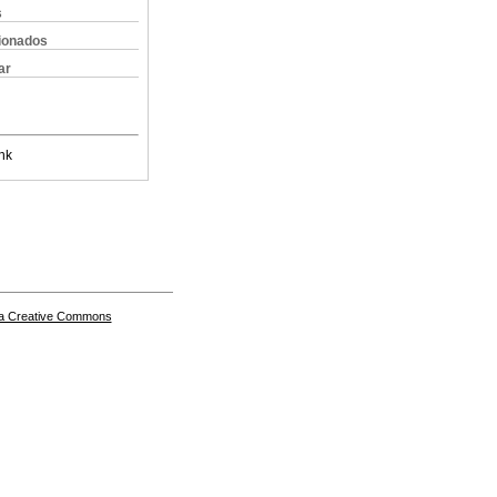
s
cionados
ar
nk
a Creative Commons