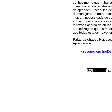
conhecimento que trabalha
investigar a relação deste
de aprender. A pesquisa d
de manejar e de tratar ade
indica a necessidade de ca
sob um ponto de vista inter
reflexões acerca do abuso 
aprendizagem que os mes
que todos estavam vivenc
Palavras-chave :
Psicoped
Aprendizagem.
·
resumo em Inglês
Tod