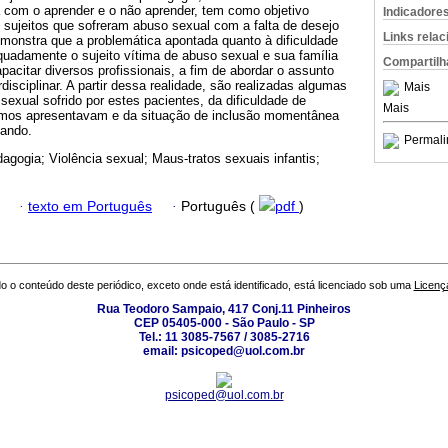
 com o aprender e o não aprender, tem como objetivo
Indicadore
s sujeitos que sofreram abuso sexual com a falta de desejo
Links rela
emonstra que a problemática apontada quanto à dificuldade
quadamente o sujeito vítima de abuso sexual e sua família
Compartilh
pacitar diversos profissionais, a fim de abordar o assunto
disciplinar. A partir dessa realidade, são realizadas algumas
Mais
sexual sofrido por estes pacientes, da dificuldade de
Mais
mos apresentavam e da situação de inclusão momentânea
iando.
Permali
agogia; Violência sexual; Maus-tratos sexuais infantis;
·
texto em Português
·
Português (
pdf
)
o o conteúdo deste periódico, exceto onde está identificado, está licenciado sob uma
Licenç
Rua Teodoro Sampaio, 417 Conj.11 Pinheiros
CEP 05405-000 - São Paulo - SP
Tel.: 11 3085-7567 / 3085-2716
email: psicoped@uol.com.br
psicoped@uol.com.br