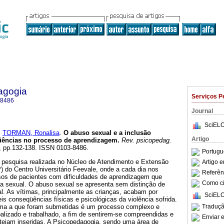
agogia
Serviços P
-8486
Journal
SciELO
e
TORMAN, Ronalisa
.
O abuso sexual e a inclusão
Artigo
üências no processo de aprendizagem
.
Rev. psicopedag.
77, pp.132-138. ISSN 0103-8486.
Portugu
de pesquisa realizada no Núcleo de Atendimento e Extensão
Artigo 
do Centro Universitário Feevale, onde a cada dia nos
Referên
os de pacientes com dificuldades de aprendizagem que
Como cit
ia sexual. O abuso sexual se apresenta sem distinção de
al. As vítimas, principalmente as crianças, acabam por
SciELO
eis conseqüências físicas e psicológicas da violência sofrida.
Traduçã
auma a que foram submetidas é um processo complexo e
balizado e trabalhado, a fim de sentirem-se compreendidas e
Enviar e
tejam inseridas. A Psicopedagogia, sendo uma área de