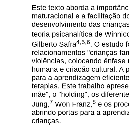
Este texto aborda a importân
maturacional e a facilitação 
desenvolvimento das criança
teoria psicanalítica de Winnico
4,5,6
Gilberto Safra
. O estudo f
relacionamentos "crianças-famí
violências, colocando ênfase 
humana e criação cultural. A 
para a aprendizagem eficiente
terapias. Este trabalho apresen
mãe", o "holding", os diferente
7
8
Jung,
Won Franz,
e os proce
abrindo portas para a apren
crianças.