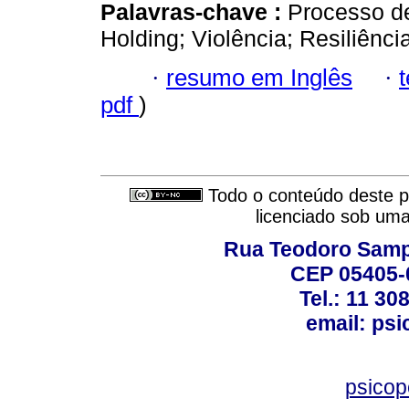
Palavras-chave :
Processo d
Holding; Violência; Resiliênc
·
resumo em Inglês
·
pdf
)
Todo o conteúdo deste pe
licenciado sob um
Rua Teodoro Sampa
CEP 05405-0
Tel.: 11 30
email: ps
psico