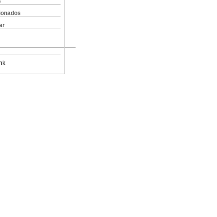
s
cionados
ar
nk