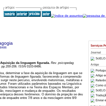
agogia
Serviços P
-8486
Journal
SciELO 
Aquisição da linguagem figurada
.
Rev. psicopedag.
Artigo
80, pp.200-206. ISSN 0103-8486.
Portugu
isa, determinar a fase da aquisição da linguagem em que se
Artigo 
 formas de
linguagem figurada
, favorecendo a compreensão
 surgir neste percurso, envolvendo metonímias, metáforas e
Referên
umor. Foram utilizados parâmetros baseados na Linguística
Como cit
tudos Interacionais e na Teoria dos Espaços Mentais, por
SciELO 
ção, mesclagem e mudança de enquadre. Os resultados
ierárquica desses fenômenos. O domínio da projeção se deu
Traduçã
a de enquadre entre 7/8 anos e da mesclagem entre 8/9
Enviar e