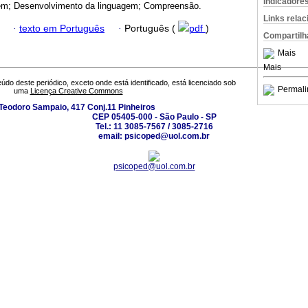
Indicadore
em; Desenvolvimento da linguagem; Compreensão.
Links rela
·
texto em Português
·
Português (
pdf
)
Compartilh
Mais
Mais
údo deste periódico, exceto onde está identificado, está licenciado sob
Permali
uma
Licença Creative Commons
Teodoro Sampaio, 417 Conj.11 Pinheiros
CEP 05405-000 - São Paulo - SP
Tel.: 11 3085-7567 / 3085-2716
email: psicoped@uol.com.br
psicoped@uol.com.br