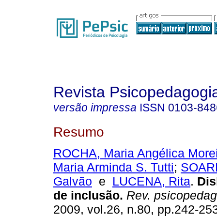
Revista Psicopedagogi
versão impressa
ISSN
0103-848
Resumo
ROCHA, Maria Angélica Morei
Maria Arminda S. Tutti
;
SOARE
Galvão
e
LUCENA, Rita
.
Dis
de inclusão
.
Rev. psicopedag
2009, vol.26, n.80, pp.242-25