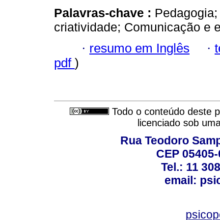
Palavras-chave :
Pedagogia; 
criatividade; Comunicação e 
·
resumo em Inglês
·
pdf
)
Todo o conteúdo deste pe
licenciado sob um
Rua Teodoro Sampa
CEP 05405-0
Tel.: 11 30
email: ps
psico