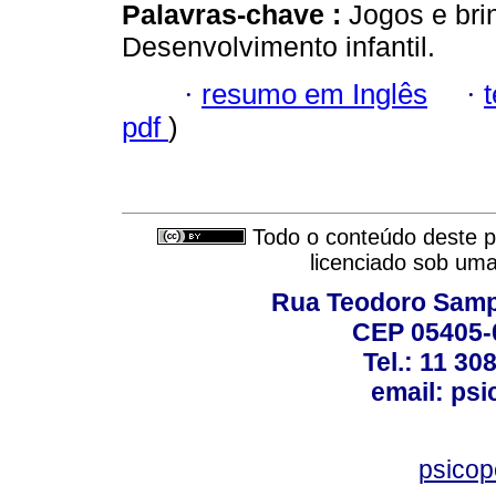
Palavras-chave :
Jogos e bri
Desenvolvimento infantil.
·
resumo em Inglês
·
pdf
)
Todo o conteúdo deste pe
licenciado sob um
Rua Teodoro Sampa
CEP 05405-0
Tel.: 11 30
email: ps
psico