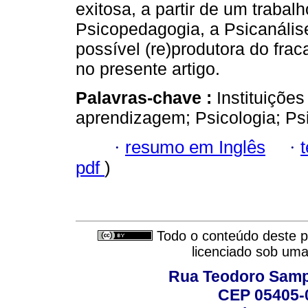
exitosa, a partir de um trabalh
Psicopedagogia, a Psicanális
possível (re)produtora do fra
no presente artigo.
Palavras-chave :
Instituiçõe
aprendizagem; Psicologia; Ps
·
resumo em Inglês
·
pdf
)
Todo o conteúdo deste pe
licenciado sob um
Rua Teodoro Sampa
CEP 05405-0