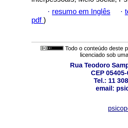
·
resumo em Inglês
·
pdf
)
Todo o conteúdo deste pe
licenciado sob um
Rua Teodoro Sampa
CEP 05405-0
Tel.: 11 30
email: ps
psico