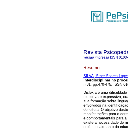
Revista Psicoped
versão impressa
ISSN
0103
Resumo
SILVA, Sther Soares Lope
interdisciplinar no proc
n.81, pp.470-475. ISSN 01
Dislexia é uma dificuldad
receptiva e expressiva, or
sua formação sobre lingua
envolvidos na identificaçã
de leitura. O objetivo des
manifestações para o corr
e comportamentais para a c
existe a necessidade de m
profissionais tanto da ed