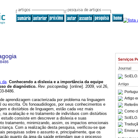
agogia
Serviços P
-8486
Journal
SciELO 
s da
.
Conhecendo a dislexia e a importância da equipe
Artigo
esso de diagnóstico
.
Rev. psicopedag.
[online]. 2009, vol.26,
03-8486.
Portugu
Artigo 
e de aprendizagem caracterizada por problema na linguagem
al ou escrita. Os fonoaudiólogos, por seus conhecimentos e
Referên
gem e distúrbios de linguagem, estão cada vez mais
Como cit
o, na avaliação e no tratamento de indivíduos com distúrbios
SciELO 
te estudo consiste em descrever a dislexia e suas
eto tratamento, minimizando, assim, os impactos emocionais
Traduçã
riança. Com a realização desta pesquisa, verificou-se que
Enviar e
ais pesquisas sobre o assunto e, principalmente, que os
ucação quanto da área da saúde entendam que o processo