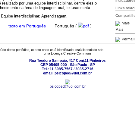
Indicadore
 realizado por uma equipe interdisciplinar, dentre eles o
hecimento na área de linguagem oral, leitura/escrita.
Links rela
Compartilh
; Equipe interdisciplinar; Aprendizagem.
Mais
·
texto em Português
·
Português (
pdf
)
Mais
Permali
údo deste periódico, exceto onde está identificado, está licenciado sob
uma
Licença Creative Commons
Rua Teodoro Sampaio, 417 Conj.11 Pinheiros
CEP 05405-000 - São Paulo - SP
Tel.: 11 3085-7567 / 3085-2716
email: psicoped@uol.com.br
psicoped@uol.com.br