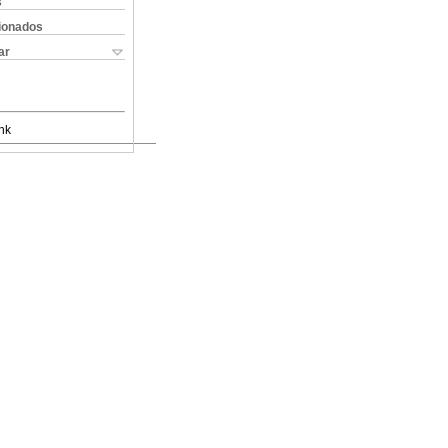
s
cionados
ar
nk