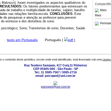
 Malvezzi), foram investigados os aspectos qualitativos do
Compartilh
RESULTADOS:
Os fatores predominantes que estressam os
ada de trabalho e multiplicidade de tarefas, salário, barulho
Mais
ldades nas relações família-escola.
CONCLUSÕES:
Este
Mais
de de pesquisas e atenção ao professor para prevenir
 do estresse e dos distúrbios do sono.
Permali
 psicológico; Sono; Transtornos do sono; Docentes; Saúde
·
texto em Português
·
Português (
pdf
)
o o conteúdo deste periódico, exceto onde está identificado, está licenciado sob uma
Licenç
Rua Teodoro Sampaio, 417 Conj.11 Pinheiros
CEP 05405-000 - São Paulo - SP
Tel.: 11 3085-7567 / 3085-2716
email: psicoped@uol.com.br
psicoped@uol.com.br