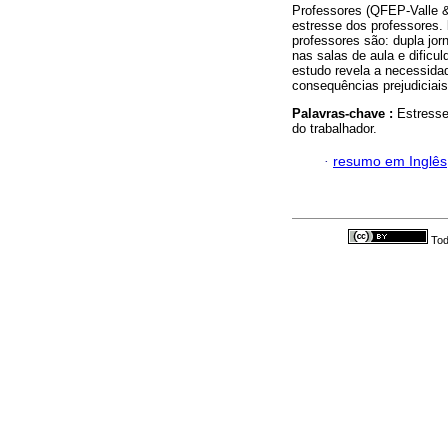
Professores (QFEP-Valle &
estresse dos professores.
professores são: dupla jorn
nas salas de aula e dificu
estudo revela a necessida
consequências prejudiciais
Palavras-chave :
Estresse
do trabalhador.
·
resumo em Inglês
Tod