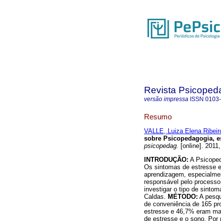
Revista Psicoped
versão impressa
ISSN
0103
Resumo
VALLE, Luiza Elena Ribeir
sobre Psicopedagogia, es
psicopedag.
[online]. 2011
INTRODUÇÃO:
A Psicoped
Os sintomas de estresse e
aprendizagem, especialmen
responsável pelo processo
investigar o tipo de sinto
Caldas.
MÉTODO:
A pesqu
de conveniência de 165 p
estresse e 46,7% eram ma
de estresse e o sono. Por