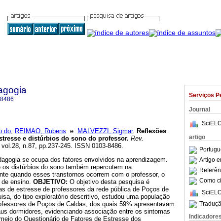
agogia
Serviços P
-8486
Journal
SciELO
o do
;
REIMAO, Rubens
e
MALVEZZI, Sigmar
.
Reflexões
artigo
tresse e distúrbios do sono do professor
.
Rev.
, vol.28, n.87, pp.237-245. ISSN 0103-8486.
Portugu
agogia se ocupa dos fatores envolvidos na aprendizagem.
Artigo 
 os distúrbios do sono também repercutem na
Referên
te quando esses transtornos ocorrem com o professor, o
Como cit
 de ensino.
OBJETIVO:
O objetivo desta pesquisa é
mas de estresse de professores da rede pública de Poços de
SciELO
isa, do tipo exploratório descritivo, estudou uma população
Traduçã
rofessores de Poços de Caldas, dos quais 59% apresentavam
us dormidores, evidenciando associação entre os sintomas
Indicadore
 meio do Questionário de Fatores de Estresse dos