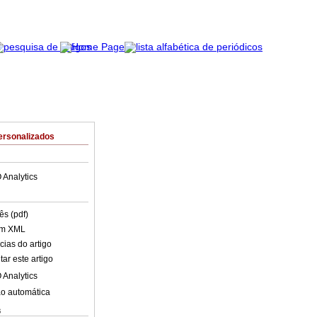
ersonalizados
 Analytics
ês (pdf)
em XML
cias do artigo
ar este artigo
 Analytics
o automática
s