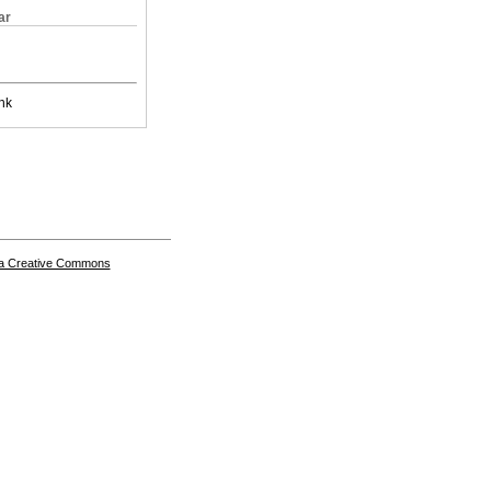
ar
nk
a Creative Commons