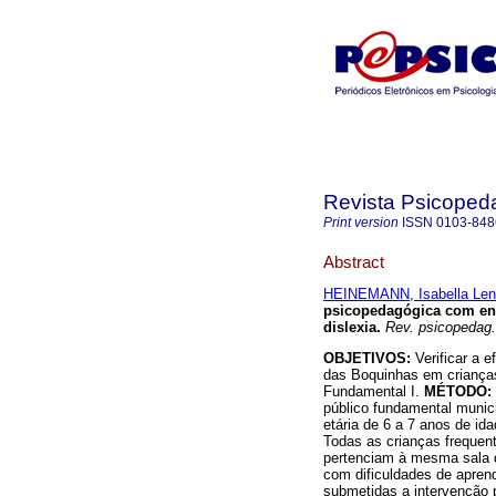
Revista Psicoped
Print version
ISSN
0103-848
Abstract
HEINEMANN, Isabella Len
psicopedagógica com enf
dislexia
.
Rev. psicopedag.
OBJETIVOS:
Verificar a 
das Boquinhas em crianças
Fundamental I.
MÉTODO:
público fundamental munic
etária de 6 a 7 anos de id
Todas as crianças frequent
pertenciam à mesma sala d
com dificuldades de apren
submetidas a intervenção p