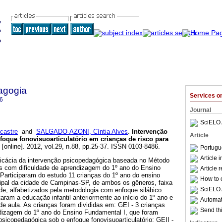
agogia
Services 
6
Journal
SciELO 
castre
and
SALGADO-AZONI, Cíntia Alves
.
Intervenção
Article
oque fonovisuoarticulatório em crianças de risco para
[online]. 2012, vol.29, n.88, pp.25-37. ISSN 0103-8486.
Portugu
Article 
eficácia da intervenção psicopedagógica baseada no Método
 com dificuldade de aprendizagem do 1º ano do Ensino
Article 
Participaram do estudo 11 crianças do 1º ano do ensino
How to c
ipal da cidade de Campinas-SP, de ambos os gêneros, faixa
SciELO 
ade, alfabetizados pela metodologia com enfoque silábico.
aram a educação infantil anteriormente ao início do 1º ano e
Automati
e aula. As crianças foram divididas em: GEI - 3 crianças
Send thi
dizagem do 1º ano do Ensino Fundamental I, que foram
sicopedagógica sob o enfoque fonovisuoarticulatório; GEII -