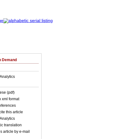
on Demand
Analytics
ese (pdf)
in xml format
references
ite this article
Analytics
c translation
s article by e-mail