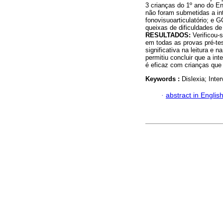
3 crianças do 1º ano do E
não foram submetidas a in
fonovisuoarticulatório; e 
queixas de dificuldades d
RESULTADOS:
Verificou-
em todas as provas pré-te
significativa na leitura e
permitiu concluir que a in
é eficaz com crianças que 
Keywords :
Dislexia; Int
·
abstract in Englis