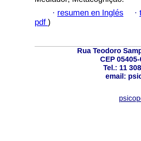
·
resumen en Inglés
·
pdf
)
Rua Teodoro Sampa
CEP 05405-0
Tel.: 11 30
email: ps
psico