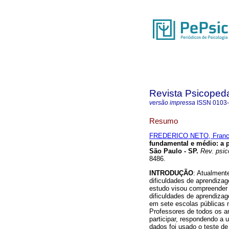
Revista Psicoped
versão impressa
ISSN
0103
Resumo
FREDERICO NETO, Franc
fundamental e médio
:
a 
São Paulo - SP
.
Rev. psic
8486.
INTRODUÇÃO
: Atualment
dificuldades de aprendiza
estudo visou compreender 
dificuldades de aprendiz
em sete escolas públicas n
Professores de todos os 
participar, respondendo a 
dados foi usado o teste de