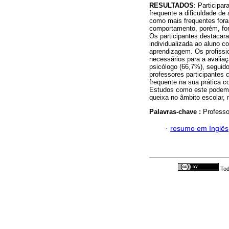
RESULTADOS
: Participa
frequente a dificuldade de
como mais frequentes foram
comportamento, porém, for
Os participantes destacara
individualizada ao aluno c
aprendizagem. Os profissi
necessários para a avalia
psicólogo (66,7%), seguid
professores participantes
frequente na sua prática c
Estudos como este podem c
queixa no âmbito escolar, 
Palavras-chave :
Professo
·
resumo em Inglês
Tod