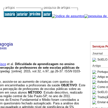
agogia
Serviços P
-8486
Journal
SciELO 
isco
et al.
Dificuldade de aprendizagem no ensino
Artigo
percepção de professores de sete escolas públicas de
opedag.
[online]. 2015, vol.32, n.97, pp.26-37. ISSN 0103-
Portugu
Artigo 
e, assiste-se ao aumento de crianças com queixa de
Referên
gem encaminhadas a profissionais da saúde
OBJETIVO
: Este
Como cit
a percepção de professores de escolas públicas sobre as
SciELO 
agem em seus alunos
MÉTODO
: Estudo descritivo, realizado
a região central de São Paulo-SP, no ano de 2011.
Traduçã
anos do Ensino Fundamental e Médio foram convidados a
Enviar e
um questionário fechado autoaplicado. Para a análise dos
 qui-quadrado e admitido nível de significância de 5%