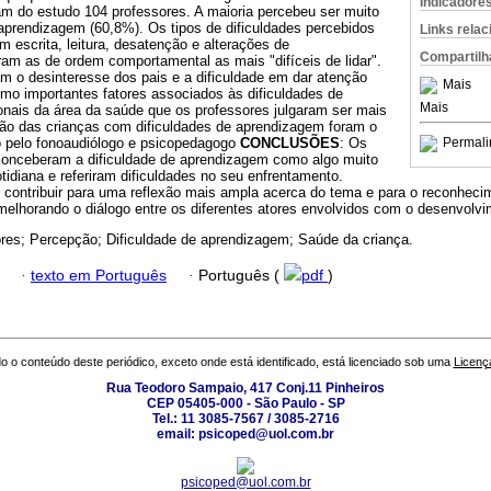
Indicadore
ram do estudo 104 professores. A maioria percebeu ser muito
 aprendizagem (60,8%). Os tipos de dificuldades percebidos
Links rela
 escrita, leitura, desatenção e alterações de
Compartilh
am as de ordem comportamental as mais "difíceis de lidar".
m o desinteresse dos pais e a dificuldade em dar atenção
Mais
omo importantes fatores associados às dificuldades de
Mais
onais da área da saúde que os professores julgaram ser mais
ção das crianças com dificuldades de aprendizagem foram o
o pelo fonoaudiólogo e psicopedagogo
CONCLUSÕES
: Os
Permali
 conceberam a dificuldade de aprendizagem como algo muito
otidiana e referiram dificuldades no seu enfrentamento.
ontribuir para uma reflexão mais ampla acerca do tema e para o reconheci
melhorando o diálogo entre os diferentes atores envolvidos com o desenvolvim
res; Percepção; Dificuldade de aprendizagem; Saúde da criança.
·
texto em Português
·
Português (
pdf
)
o o conteúdo deste periódico, exceto onde está identificado, está licenciado sob uma
Licenç
Rua Teodoro Sampaio, 417 Conj.11 Pinheiros
CEP 05405-000 - São Paulo - SP
Tel.: 11 3085-7567 / 3085-2716
email: psicoped@uol.com.br
psicoped@uol.com.br