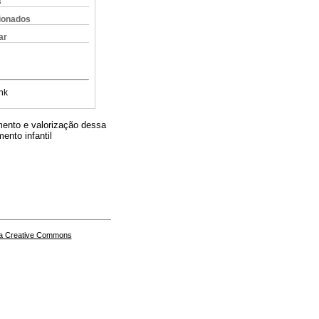
s
cionados
ar
nk
mento e valorização dessa
ento infantil
a Creative Commons