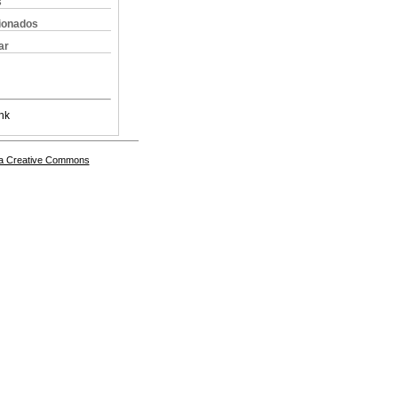
s
cionados
ar
nk
a Creative Commons