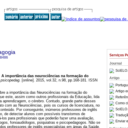
agogia
Serviços P
-8486
Journal
SciELO 
.
A importância das neurociências na formação do
Artigo
 psicopedag.
[online]. 2015, vol.32, n.98, pp.168-181. ISSN
Portugu
Artigo 
obre a importância das Neurociências na formação do
 que este, assim como outros profissionais da Educação, lida
Referên
a aprendizagem, o cérebro. Contudo, grande parte desses
Como cit
to com as Neurociências, pois os cursos de licenciatura, no
SciELO 
conteúdo. Por conseguinte, inúmeros professores de inglês
o, de detectar alunos com possíveis transtornos de
Traduçã
los para profissionais que poderão fazer uma avaliação,
Enviar e
logos, fonoaudiólogos, psiquiatras e psicopedagogos. Não se
 dos professores de inglês especialistas em áreas da Saúde,