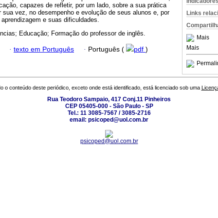
Indicadore
ção, capazes de refletir, por um lado, sobre a sua prática
or sua vez, no desempenho e evolução de seus alunos e, por
Links rela
 aprendizagem e suas dificuldades.
Compartilh
ncias; Educação; Formação do professor de inglês.
Mais
Mais
·
texto em Português
·
Português (
pdf
)
Permali
o o conteúdo deste periódico, exceto onde está identificado, está licenciado sob uma
Licenç
Rua Teodoro Sampaio, 417 Conj.11 Pinheiros
CEP 05405-000 - São Paulo - SP
Tel.: 11 3085-7567 / 3085-2716
email: psicoped@uol.com.br
psicoped@uol.com.br