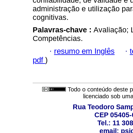
confiabilidade, de validade e 
administração e utilização pa
cognitivas.
Palavras-chave :
Avaliação; L
Competências.
·
resumo em Inglês
·
pdf
)
Todo o conteúdo deste pe
licenciado sob um
Rua Teodoro Sampa
CEP 05405-0
Tel.: 11 30
email: ps