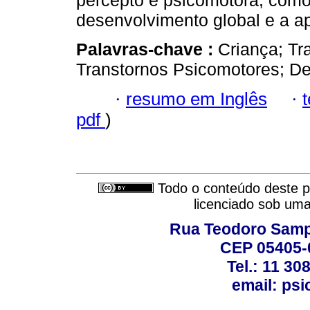
percepto e psicomotora, como
desenvolvimento global e a a
Palavras-chave :
Criança; Tr
Transtornos Psicomotores; D
·
resumo em Inglês
·
pdf
)
Todo o conteúdo deste pe
licenciado sob um
Rua Teodoro Sampa
CEP 05405-0
Tel.: 11 30
email: ps