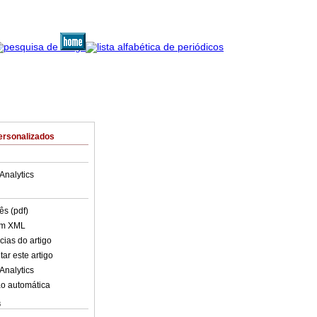
ersonalizados
Analytics
ês (pdf)
em XML
cias do artigo
ar este artigo
Analytics
o automática
s