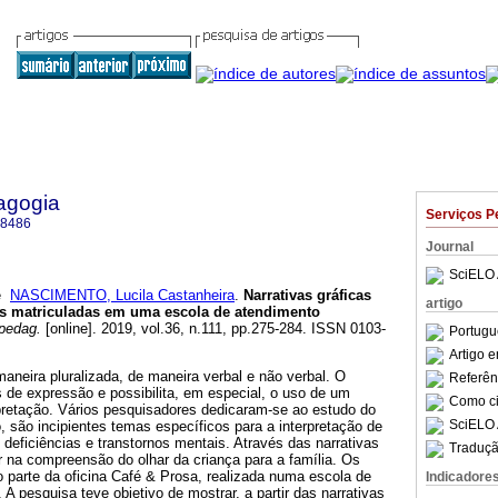
agogia
Serviços P
-8486
Journal
SciELO 
e
NASCIMENTO, Lucila Castanheira
.
Narrativas gráficas
artigo
ças matriculadas em uma escola de atendimento
pedag.
[online]. 2019, vol.36, n.111, pp.275-284. ISSN 0103-
Portugu
Artigo 
aneira pluralizada, de maneira verbal e não verbal. O
Referên
de expressão e possibilita, em especial, o uso de um
Como cit
retação. Vários pesquisadores dedicaram-se ao estudo do
SciELO 
o, são incipientes temas específicos para a interpretação de
eficiências e transtornos mentais. Através das narrativas
Traduçã
r na compreensão do olhar da criança para a família. Os
 parte da oficina Café & Prosa, realizada numa escola de
Indicadore
A pesquisa teve objetivo de mostrar, a partir das narrativas