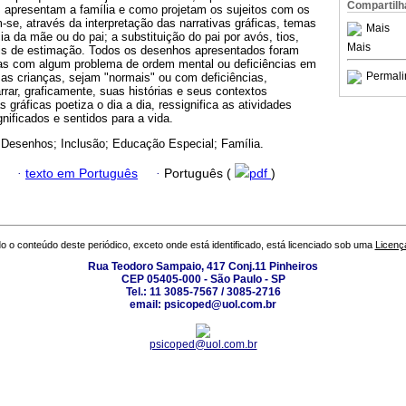
Compartilh
s apresentam a família e como projetam os sujeitos com os
se, através da interpretação das narrativas gráficas, temas
Mais
a da mãe ou do pai; a substituição do pai por avós, tios,
Mais
s de estimação. Todos os desenhos apresentados foram
as com algum problema de ordem mental ou deficiências em
Permali
e as crianças, sejam "normais" ou com deficiências,
rar, graficamente, suas histórias e seus contextos
as gráficas poetiza o dia a dia, ressignifica as atividades
gnificados e sentidos para a vida.
 Desenhos; Inclusão; Educação Especial; Família.
·
texto em Português
·
Português (
pdf
)
o o conteúdo deste periódico, exceto onde está identificado, está licenciado sob uma
Licenç
Rua Teodoro Sampaio, 417 Conj.11 Pinheiros
CEP 05405-000 - São Paulo - SP
Tel.: 11 3085-7567 / 3085-2716
email: psicoped@uol.com.br
psicoped@uol.com.br