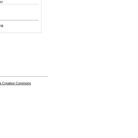
ar
nk
a Creative Commons