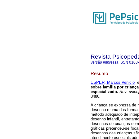
Revista Psicoped
versão impressa
ISSN
0103
Resumo
ESPER, Marcos Venicio
sobre família por crian
especializado
.
Rev. psico
8486.
A criança se expressa de m
desenho é uma das formas 
método adequado de interp
desenho infantil, entretant
desenhos de crianças com d
gráficas pretendeu-se foca
desenhos das crianças são
atendimento especializado. 