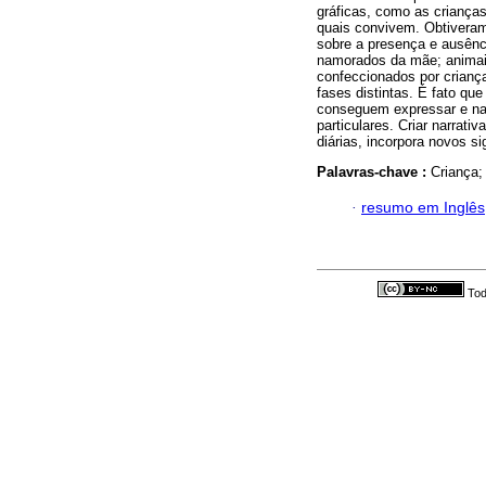
gráficas, como as criança
quais convivem. Obtiveram-
sobre a presença e ausênci
namorados da mãe; animai
confeccionados por crianç
fases distintas. É fato qu
conseguem expressar e nar
particulares. Criar narrativ
diárias, incorpora novos si
Palavras-chave :
Criança;
·
resumo em Inglês
Tod