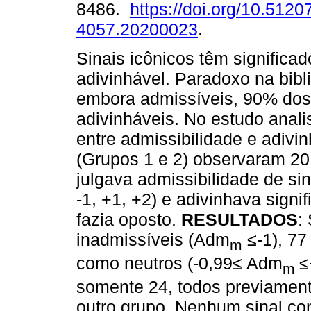
8486.
https://doi.org/10.5120
4057.20200023
.
Sinais icônicos têm significa
adivinhável. Paradoxo na bibli
embora admissíveis, 90% dos
adivinháveis. No estudo anal
entre admissibilidade e adivin
(Grupos 1 e 2) observaram 201
julgava admissibilidade de sin
-1, +1, +2) e adivinhava sign
fazia oposto.
RESULTADOS
:
inadmissíveis (Adm
≤-1), 77
m
como neutros (-0,99≤ Adm
≤
m
somente 24, todos previament
outro grupo. Nenhum sinal co