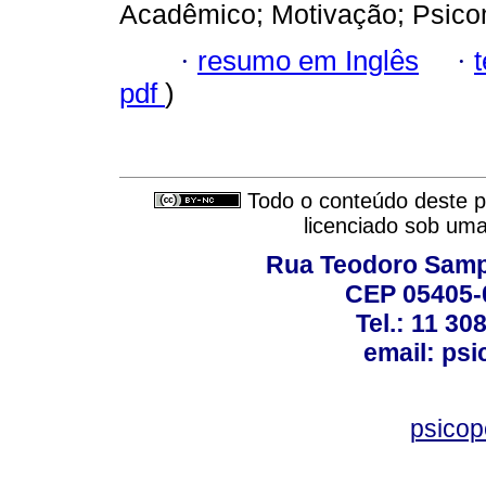
Acadêmico; Motivação; Psico
·
resumo em Inglês
·
pdf
)
Todo o conteúdo deste pe
licenciado sob um
Rua Teodoro Sampa
CEP 05405-0
Tel.: 11 30
email: ps
psico