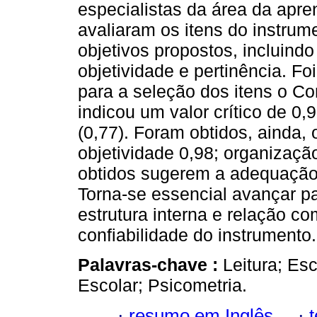
especialistas da área da apre
avaliaram os itens do instru
objetivos propostos, incluind
objetividade e pertinência. Fo
para a seleção dos itens o Con
indicou um valor crítico de 0
(0,77). Foram obtidos, ainda,
objetividade 0,98; organizaçã
obtidos sugerem a adequação 
Torna-se essencial avançar p
estrutura interna e relação c
confiabilidade do instrumento.
Palavras-chave :
Leitura; E
Escolar; Psicometria.
·
resumo em Inglês
·