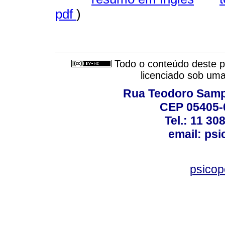
pdf
)
Todo o conteúdo deste pe
licenciado sob um
Rua Teodoro Sampa
CEP 05405-0
Tel.: 11 30
email: ps
psico