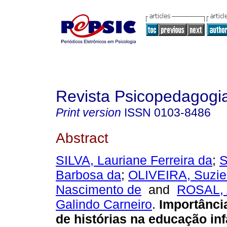
Revista Psicopedagogi
Print version
ISSN
0103-8486
Abstract
SILVA, Lauriane Ferreira da
;
S
Barbosa da
;
OLIVEIRA, Suziel
Nascimento de
and
ROSAL, 
Galindo Carneiro
.
Importânci
de histórias na educação inf