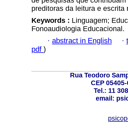
preditoras da leitura e escrita
Keywords :
Linguagem; Educa
Fonoaudiologia Educacional.
·
abstract in English
·
pdf
)
Rua Teodoro Sampa
CEP 05405-0
Tel.: 11 30
email: ps
psico