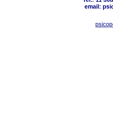
email: ps
psico