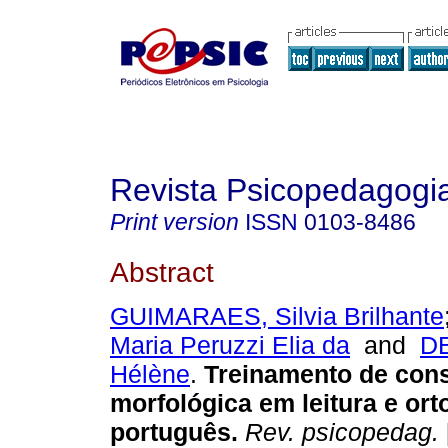
Revista Psicopedagogi
Print version
ISSN
0103-8486
Abstract
GUIMARAES, Silvia Brilhante
Maria Peruzzi Elia da
and
D
Hélène
.
Treinamento de cons
morfológica em leitura e ort
português.
Rev. psicopedag.