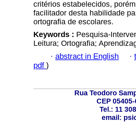
critérios estabelecidos, porém
facilitador desta habilidade p
ortografia de escolares.
Keywords :
Pesquisa-Interve
Leitura; Ortografia; Aprendiz
·
abstract in English
·
pdf
)
Rua Teodoro Sampa
CEP 05405-0
Tel.: 11 30
email: ps