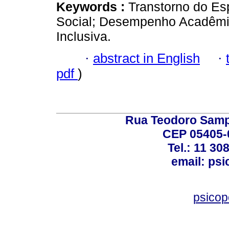
Keywords :
Transtorno do Es
Social; Desempenho Acadêmi
Inclusiva.
·
abstract in English
·
pdf
)
Rua Teodoro Sampa
CEP 05405-0
Tel.: 11 30
email: ps
psico