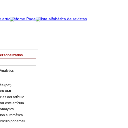
Personalizados
Analytics
és (pdf)
o en XML
ias del artículo
ar este artículo
Analytics
ión automática
rticulo por email