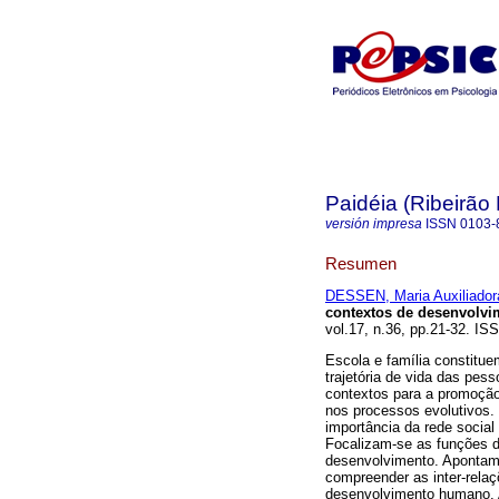
Paidéia (Ribeirão 
versión impresa
ISSN
0103-
Resumen
DESSEN, Maria Auxiliador
contextos de desenvolv
vol.17, n.36, pp.21-32. IS
Escola e família constitu
trajetória de vida das pes
contextos para a promoçã
nos processos evolutivos. 
importância da rede social
Focalizam-se as funções d
desenvolvimento. Apontam
compreender as inter-relaç
desenvolvimento humano. A