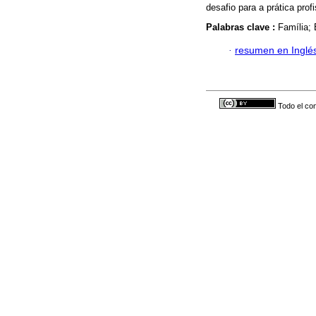
desafio para a prática prof
Palabras clave :
Família;
·
resumen en Inglé
Todo el con