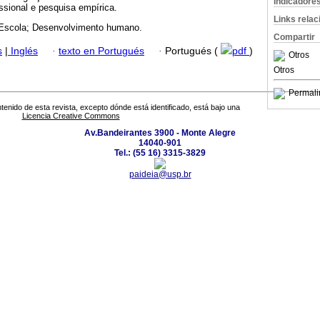
Indicadore
issional e pesquisa empírica.
Links rela
 Escola; Desenvolvimento humano.
Compartir
s
|
Inglés
·
texto en Portugués
·
Portugués (
pdf
)
Otros
Otros
Permali
tenido de esta revista, excepto dónde está identificado, está bajo una
Licencia Creative Commons
Av.Bandeirantes 3900 - Monte Alegre
14040-901
Tel.: (55 16) 3315-3829
paideia@usp.br