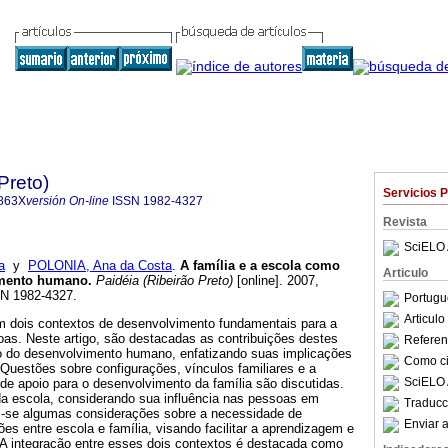
Preto)
Servicios 
863X
versión On-line
ISSN
1982-4327
Revista
SciELO 
a
y
POLONIA, Ana da Costa
.
A família e a escola como
Articulo
imento humano
.
Paidéia (Ribeirão Preto)
[online]. 2007,
SN 1982-4327.
Portugu
Articul
em dois contextos de desenvolvimento fundamentais para a
soas. Neste artigo, são destacadas as contribuições destes
Referenc
o do desenvolvimento humano, enfatizando suas implicações
Como cit
Questões sobre configurações, vínculos familiares e a
SciELO 
 de apoio para o desenvolvimento da família são discutidas.
a escola, considerando sua influência nas pessoas em
Traducc
-se algumas considerações sobre a necessidade de
Enviar a
ões entre escola e família, visando facilitar a aprendizagem e
 integração entre esses dois contextos é destacada como