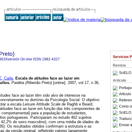
Preto)
Servicios 
863X
versión On-line
ISSN
1982-4327
Revista
SciELO 
, Carla
.
Escala de atitudes face ao lazer em
Articulo
ultos
.
Paidéia (Ribeirão Preto)
[online]. 2007, vol.17, n.36,
.
Portugu
Articul
titudes face ao lazer têm sido alvo de interesse na
concretamente no domínio da Psicologia Social. O objetivo
Referenc
ptar a escala
Leisure Attitude Scale
de Raghb e Beard,
Como cit
 atitudes face ao lazer em função das três componentes de
SciELO 
a e comportamental) para a população de estudantes,
tos portugueses. Participaram no estudo 462 sujeitos
Traducc
e 42,2% do sexo masculino), com uma média de idades de
Enviar a
85). Os resultados obtidos confirmam a estrutura e as
as da versão original, refletindo valores largamente