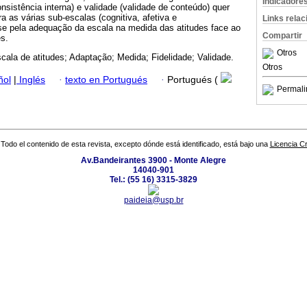
Indicadore
onsistência interna) e validade (validade de conteúdo) quer
ra as várias sub-escalas (cognitiva, afetiva e
Links rela
se pela adequação da escala na medida das atitudes face ao
Compartir
ês.
Otros
cala de atitudes; Adaptação; Medida; Fidelidade; Validade.
Otros
ñol
|
Inglés
·
texto en Portugués
·
Portugués (
Permali
Todo el contenido de esta revista, excepto dónde está identificado, está bajo una
Licencia 
Av.Bandeirantes 3900 - Monte Alegre
14040-901
Tel.: (55 16) 3315-3829
paideia@usp.br