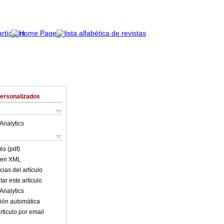
Personalizados
Analytics
és (pdf)
o en XML
ias del artículo
ar este artículo
Analytics
ión automática
rticulo por email