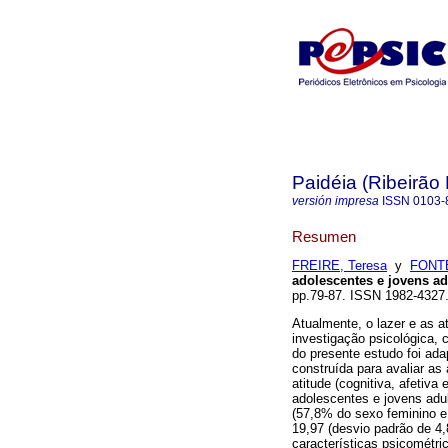
Paidéia (Ribeirão 
versión impresa
ISSN
0103-
Resumen
FREIRE, Teresa
y
FONTE
adolescentes e jovens ad
pp.79-87. ISSN 1982-4327
Atualmente, o lazer e as a
investigação psicológica, 
do presente estudo foi ada
construída para avaliar as
atitude (cognitiva, afetiv
adolescentes e jovens adul
(57,8% do sexo feminino 
19,97 (desvio padrão de 4,
características psicométric