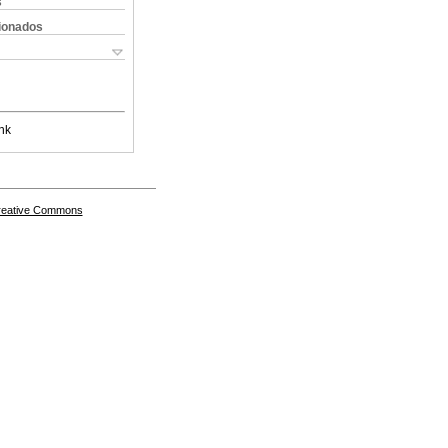
s
cionados
nk
Creative Commons