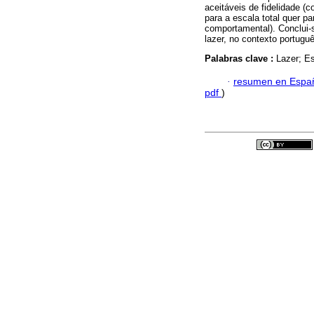
aceitáveis de fidelidade (c
para a escala total quer pa
comportamental). Conclui-
lazer, no contexto portugu
Palabras clave :
Lazer; Es
·
resumen en Espa
pdf
)