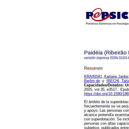
Paidéia (Ribeirão 
versión impresa
ISSN
0103-
Resumen
KRAINSKI, Katiane Janke
Berlim de
y
RIECHI, Tati
Capacidades/Dotados: Un
2025, vol.35, e3517. Epu
https://doi.org/10.1590/1
El ámbito de la superdotac
frecuentemente se ve perju
y apoyo. Las personas con 
alcance pretendía examinar
con superdotación. Se incl
personas con altas capacid
subjetivo, publicados entr