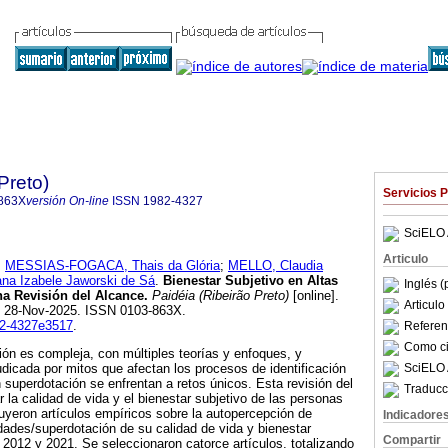
Preto)
Servicios 
863X
versión On-line
ISSN
1982-4327
SciELO 
Articulo
;
MESSIAS-FOGACA, Thais da Glória
;
MELLO, Claudia
ana Izabele Jaworski de Sá
.
Bienestar Subjetivo en Altas
Inglés (
a Revisión del Alcance.
Paidéia (Ribeirão Preto)
[online].
Articul
b 28-Nov-2025. ISSN 0103-863X.
982-4327e3517
.
Referenc
Como cit
ión es compleja, con múltiples teorías y enfoques, y
SciELO 
dicada por mitos que afectan los procesos de identificación
superdotación se enfrentan a retos únicos. Esta revisión del
Traducc
 la calidad de vida y el bienestar subjetivo de las personas
uyeron artículos empíricos sobre la autopercepción de
Indicadore
ades/superdotación de su calidad de vida y bienestar
Compartir
e 2012 y 2021. Se seleccionaron catorce artículos, totalizando