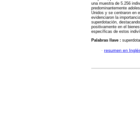
una muestra de 5.256 indi
predominantemente adolesc
Unidos y se centraron en el
evidenciaron la importancia
superdotación, destacand
positivamente en el bienes
específicas de estos indiv
Palabras llave :
superdota
·
resumen en Inglé