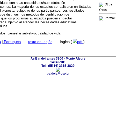
viduos con altas capacidades/superdotación,
Otros
entes. La mayoría de los estudios se realizaron en Estados
Otros
 bienestar subjetivo de los participantes. Los resultados
 de distinguir los métodos de identificación de
o que los programas avanzados pueden impactar
Permali
tar subjetivo al atender las necesidades educativas
íduos.
dos; bienestar subjetivo; calidad de vida.
s
|
Portugués
·
texto en Inglés
·
Inglés (
pdf
)
Av.Bandeirantes 3900 - Monte Alegre
14040-901
Tel.: (55 16) 3315-3829
paideia@usp.br