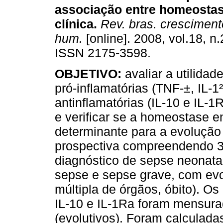
associação entre homeostas
clínica
.
Rev. bras. cresciment
hum.
[online]. 2008, vol.18, n
ISSN 2175-3598.
OBJETIVO:
avaliar a utilidad
pró-inflamatórias (TNF-±, IL-1²
antinflamatórias (IL-10 e IL-1
e verificar se a homeostase e
determinante para a evolução
prospectiva compreendendo 
diagnóstico de sepse neonatal
sepse e sepse grave, com evo
múltipla de órgãos, óbito). Os 
IL-10 e IL-1Ra foram mensurad
(evolutivos). Foram calculada