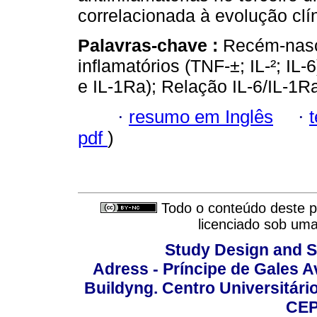
correlacionada à evolução clí
Palavras-chave :
Recém-nasc
inflamatórios (TNF-±; IL-²; IL-
e IL-1Ra); Relação IL-6/IL-1R
·
resumo em Inglês
·
pdf
)
Todo o conteúdo deste pe
licenciado sob um
Study Design and Sc
Adress - Príncipe de Gales A
Buildyng. Centro Universitári
CEP