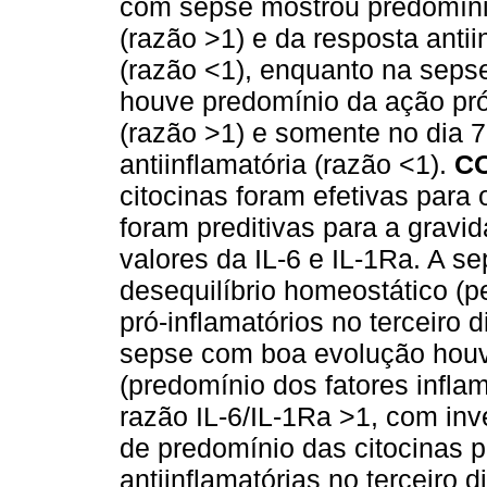
com sepse mostrou predomínio
(razão >1) e da resposta antii
(razão <1), enquanto na seps
houve predomínio da ação pró-
(razão >1) e somente no dia 
antiinflamatória (razão <1).
C
citocinas foram efetivas para
foram preditivas para a gravi
valores da IL-6 e IL-1Ra. A s
desequilíbrio homeostático (p
pró-inflamatórios no terceiro 
sepse com boa evolução houve
(predomínio dos fatores infla
razão IL-6/IL-1Ra >1, com inve
de predomínio das citocinas p
antiinflamatórias no terceiro 