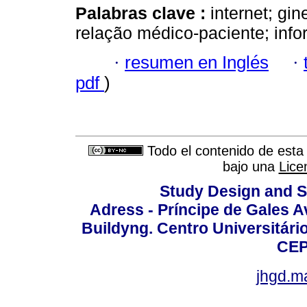
Palabras clave :
internet; gin
relação médico-paciente; inf
·
resumen en Inglés
·
pdf
)
Todo el contenido de esta 
bajo una
Lice
Study Design and Sc
Adress - Príncipe de Gales A
Buildyng. Centro Universitári
CEP
jhgd.m