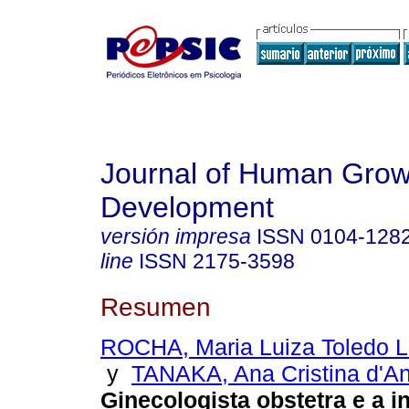
Journal of Human Grow
Development
versión impresa
ISSN
0104-128
line
ISSN
2175-3598
Resumen
ROCHA, Maria Luiza Toledo Le
y
TANAKA, Ana Cristina d'An
Ginecologista obstetra e a i